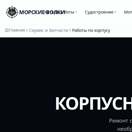
МОРСКИЕ ВОЛКИ
Катера & Яхты
Судостроение
Мо
Главная
Сервис и Запчасти
Работы по корпусу
КОРПУСН
Ремонт с
необр