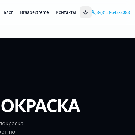
Блог
Braapextreme
Контакты
8-(812)-648-8088
ПОКРАСКА
 покраска
бот по