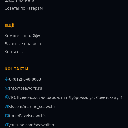
Школа яхтинга
Советы по катерам
ЕЩЁ
Комитет по кайфу
Влажные правила
Контакты
КОНТАКТЫ
8-(812)-648-8088
info@seawolfs.ru
ЛО, Всеволожский район, пгт Дубровка, ул. Советская д.1
vk.com/marine_seawolfs
VK
t.me/Pavelseawolfs
TG
youtube.com/seawolfsru
YT