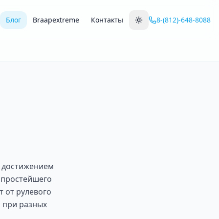
Блог
Braapextreme
Контакты
8-(812)-648-8088
с достижением
 простейшего
т от рулевого
и при разных