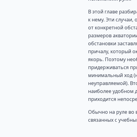
В этой главе разби
к нему. Эти случаи,
от конкретной обст
размеров акватории
обстановки заставл
причалу, который о
якорь. Поэтому нео
придерживаться при
минимальный ход (н
неуправляемой). Вт
наиболее удобном дл
приходится непосре
Обычно на руле во 
связанных с учебны