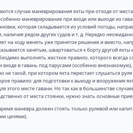
раются случаи маневрирования яхты при отходе от места
 особенно маневрирование при входе или выходе из гава
ановки, которая складывается из условий погоды, направ
, наличия рядом других судов и т. д. Нередко неожидан
яет на ходу менять уже принятое решение и вместо, нап
казывается занятым, швартоваться к борту другой яхты 
бходимо выполнять жесткое правило, которого всегда с
 входе в гавань под парусами (особенно внезнакомую)
о не такой, при котором яхта перестает слушаться руля
орое правило: для подготовки к выходу и вооружения ях
я этого месте гавани. Но так как в большинстве случае
дственно от места стоянки, нужно знать основные прие
время маневра должен стоять только рулевой или капита
ми целями).