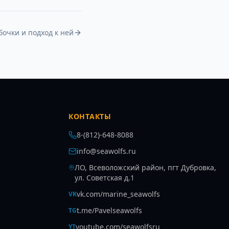
бочки и подход к ней
КОНТАКТЫ
8-(812)-648-8088
info@seawolfs.ru
ЛО, Всеволожский район, пгт Дубровка,
ул. Советская д.1
vk.com/marine_seawolfs
VK
t.me/Pavelseawolfs
TG
youtube.com/seawolfsru
YT