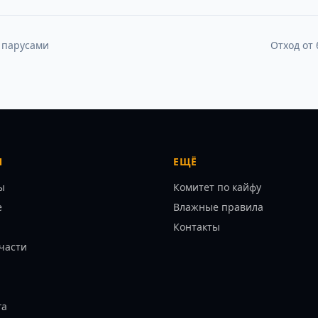
 парусами
Отход от 
Я
ЕЩЁ
ы
Комитет по кайфу
е
Влажные правила
Контакты
части
га