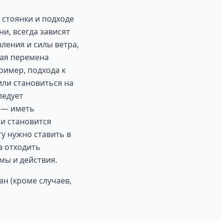
 стоянки и подходе
ни, всегда зависят
ления и силы ветра,
ная перемена
ример, подхода к
или становиться на
ледует
, — иметь
 и становится
ту нужно ставить в
в отходить
мы и действия.
н (кроме случаев,