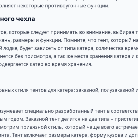
полняет некоторые противоугонные функции.
ного чехла
ов, которые следует принимать во внимание, выбирая те
 ткань, размеры и функции. Помните, что тент, который
 лодке, будет зависеть от типа катера, количества врем
нется без присмотра, а так же места хранения катера и
одвергается катер во время хранения.
овных стиля тентов для катера: заказной, полузаказной
азумевает специально разработанный тент в соответств
м годом. Заказной тент делится на два типа – пристег
мотрим привязной стиль, который чаще всего встречае
нта. Тент включает размеры катера, форму кузова и д