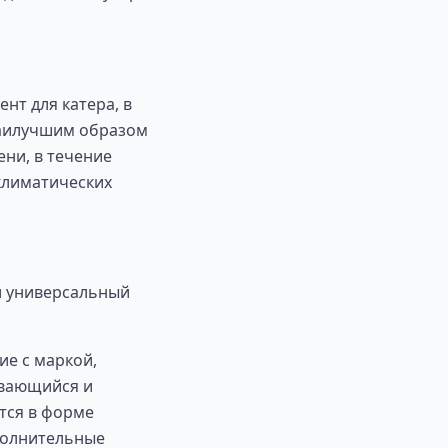
нт для катера, в
 наилучшим образом
ени, в течение
 климатических
 и универсальный
ие с маркой,
ивающийся и
тся в форме
ополнительные