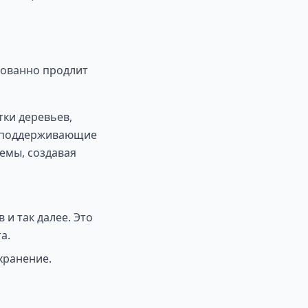
ованно продлит
тки деревьев,
е поддерживающие
емы, создавая
 и так далее. Это
а.
хранение.