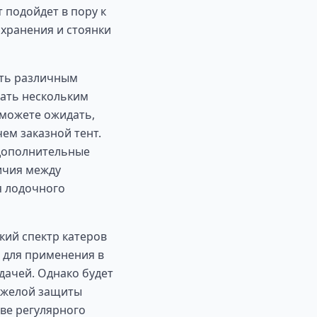
т подойдет в пору к
 хранения и стоянки
ать различным
вать нескольким
 можете ожидать,
ем заказной тент.
 дополнительные
ичия между
я лодочного
кий спектр катеров
т для применения в
дачей. Однако будет
яжелой защиты
тве регулярного