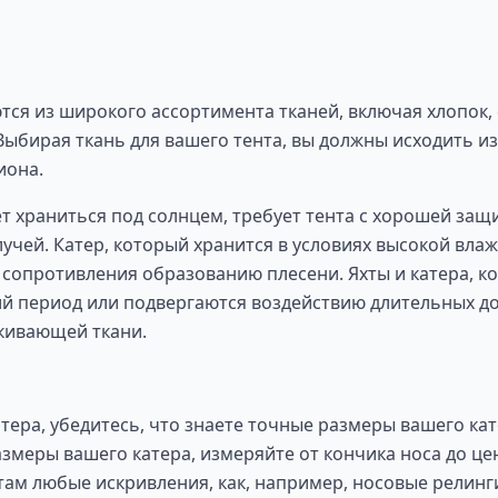
тся из широкого ассортимента тканей, включая хлопок,
 Выбирая ткань для вашего тента, вы должны исходить и
иона.
ет храниться под солнцем, требует тента с хорошей защ
учей. Катер, который хранится в условиях высокой влаж
сопротивления образованию плесени. Яхты и катера, к
ий период или подвергаются воздействию длительных д
кивающей ткани.
атера, убедитесь, что знаете точные размеры вашего ка
змеры вашего катера, измеряйте от кончика носа до це
там любые искривления, как, например, носовые релинг