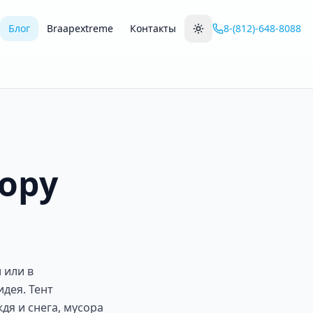
Блог
Braapextreme
Контакты
8-(812)-648-8088
ору
 или в
дея. Тент
дя и снега, мусора