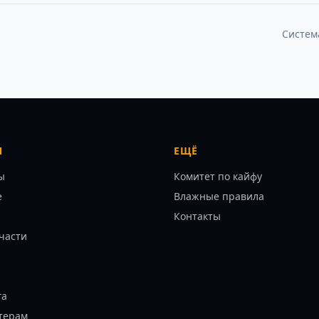
Систем
Я
ЕЩЁ
ы
Комитет по кайфу
е
Влажные правила
Контакты
части
га
терам