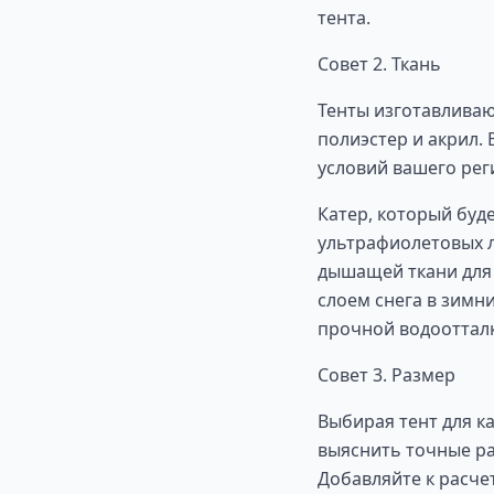
тента.
Совет 2. Ткань
Тенты изготавливаю
полиэстер и акрил.
условий вашего рег
Катер, который буд
ультрафиолетовых л
дышащей ткани для 
слоем снега в зимн
прочной водооттал
Совет 3. Размер
Выбирая тент для к
выяснить точные ра
Добавляйте к расче