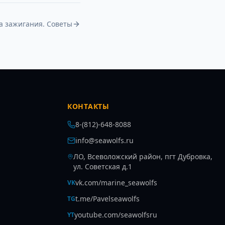
а зажигания. Советы
КОНТАКТЫ
8-(812)-648-8088
info@seawolfs.ru
ЛО, Всеволожский район, пгт Дубровка,
ул. Советская д.1
vk.com/marine_seawolfs
VK
t.me/Pavelseawolfs
TG
youtube.com/seawolfsru
YT