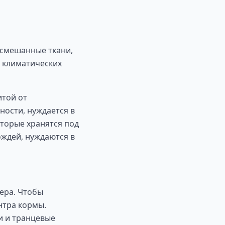
 смешанные ткани,
з климатических
итой от
ности, нуждается в
оторые хранятся под
ождей, нуждаются в
тера. Чтобы
нтра кормы.
и и транцевые