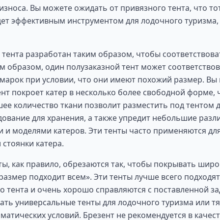
износа. Вы можете ожидать от привязного тента, что то
дет эффективным инструментом для лодочного туризма,
 тента разработан таким образом, чтобы соответствов
им образом, один полузаказной тент может соответство
марок при условии, что они имеют похожий размер. Вы
ент покроет катер в несколько более свободной форме, ч
шее количество ткани позволит разместить под тентом
дование для хранения, а также упредит небольшие разл
 и моделями катеров. Эти тенты часто применяются дл
 стоянки катера.
ы, как правило, обрезаются так, чтобы покрывать широ
размер подходит всем». Эти тенты лучше всего подходя
 тента и очень хорошо справляются с поставленной за
ать универсальные тенты для лодочного туризма или т
матических условий. Брезент не рекомендуется в качес